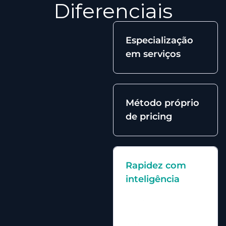
Diferenciais
Especialização
em serviços
Método próprio
de pricing
Rapidez com
inteligência
Cotações que
antes levavam
semanas podem