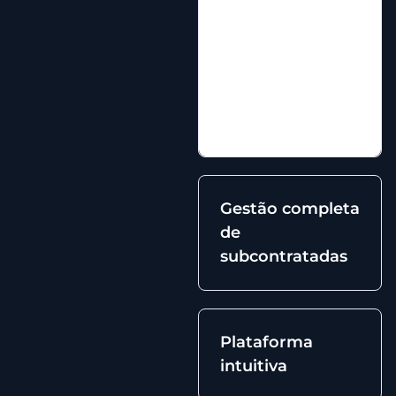
ser feitas em
poucos dias, com
mais confiança,
mais transparência
e menos
retrabalho.
Gestão completa
de
subcontratadas
Plataforma
intuitiva