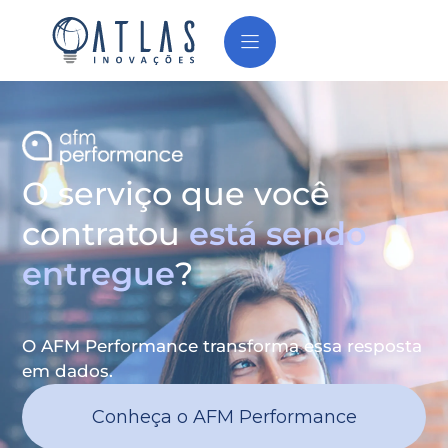
O serviço que você
contratou
está sendo
entregue
?
O AFM Performance transforma essa resposta
em dados.
Conheça o AFM Performance