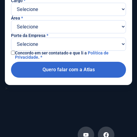
Cargo
*
Área
*
Porte da Empresa
*
Concordo em ser contatado e que li a
Política de
Privacidade
.
*
Quero falar com a Atlas
>